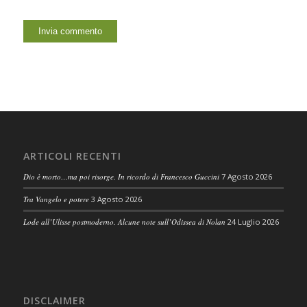
ARTICOLI RECENTI
Dio è morto…ma poi risorge. In ricordo di Francesco Guccini
7 Agosto 2026
Tra Vangelo e potere
3 Agosto 2026
Lode all’Ulisse postmoderno. Alcune note sull’Odissea di Nolan
24 Luglio 2026
DISCLAIMER