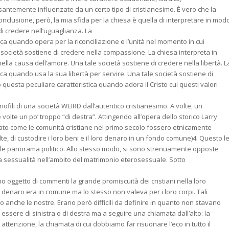
esantemente influenzate da un certo tipo di cristianesimo. È vero che la
onclusione, però, la mia sfida per la chiesa è quella di interpretare in mod
 di credere nell’uguaglianza. La
ica quando opera per la riconciliazione e l’unità nel momento in cui
 società sostiene di credere nella compassione. La chiesa interpreta in
lla causa dell’amore. Una tale società sostiene di credere nella libertà. L
ica quando usa la sua libertà per servire. Una tale società sostiene di
o questa peculiare caratteristica quando adora il Cristo cui questi valori
anofili di una società WEIRD dall’autentico cristianesimo. A volte, un
 volte un po’ troppo “di destra”. Attingendo all’opera dello storico Larry
neato come le comunità cristiane nel primo secolo fossero etnicamente
, di custodire i loro beni e il loro denaro in un fondo comune)4. Questo l
ale panorama politico. Allo stesso modo, si sono strenuamente opposte
la sessualità nell’ambito del matrimonio eterosessuale. Sotto
oggetto di commenti la grande promiscuità dei cristiani nella loro
oro denaro era in comune ma lo stesso non valeva per i loro corpi. Tali
o anche le nostre. Erano però difficili da definire in quanto non stavano
sere di sinistra o di destra ma a seguire una chiamata dall’alto: la
ttenzione, la chiamata di cui dobbiamo far risuonare l’eco in tutto il