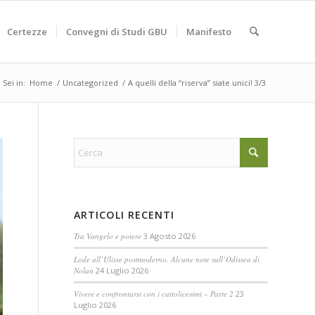
Certezze
Convegni di Studi GBU
Manifesto
Sei in:
Home
/
Uncategorized
/
A quelli della “riserva” siate unici! 3/3
ARTICOLI RECENTI
Tra Vangelo e potere
3 Agosto 2026
Lode all’Ulisse postmoderno. Alcune note sull’Odissea di
Nolan
24 Luglio 2026
Vivere e confrontarsi con i cattolicesimi – Parte 2
23
Luglio 2026