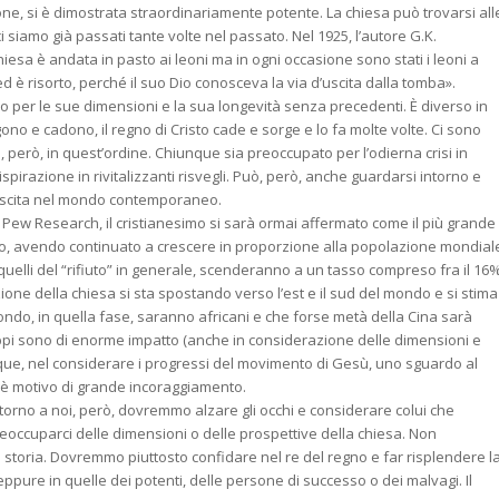
ne, si è dimostrata straordinariamente potente. La chiesa può trovarsi all
i siamo già passati tante volte nel passato. Nel 1925, l’autore G.K.
chiesa è andata in pasto ai leoni ma in ogni occasione sono stati i leoni a
ed è risorto, perché il suo Dio conosceva la via d’uscita dalla tomba»
.
olo per le sue dimensioni e la sua longevità senza precedenti. È diverso in
gono e cadono, il regno di Cristo cade e sorge e lo fa molte volte. Ci sono
i, però, in quest’ordine. Chiunque sia preoccupato per l’odierna crisi in
’ispirazione in rivitalizzanti risvegli. Può, però, anche guardarsi intorno e
crescita nel mondo contemporaneo.
i Pew Research, il cristianesimo si sarà ormai affermato come il più grande
do, avendo continuato a crescere in proporzione alla popolazione mondial
uelli del “rifiuto” in generale, scenderanno a un tasso compreso fra il 16
ione della chiesa si sta spostando verso l’est e il sud del mondo e si stima
l mondo, in quella fase, saranno africani e che forse metà della Cina sarà
uppi sono di enorme impatto (anche in considerazione delle dimensioni e
que, nel considerare i progressi del movimento di Gesù, uno sguardo al
 è motivo di grande incoraggiamento.
ntorno a noi, però, dovremmo alzare gli occhi e considerare colui che
eoccuparci delle dimensioni o delle prospettive della chiesa. Non
storia. Dovremmo piuttosto confidare nel re del regno e far risplendere l
ppure in quelle dei potenti, delle persone di successo o dei malvagi. Il