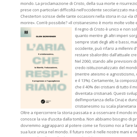
mondo. La proclamazione di Cristo, della sua morte e risurrezio
prese con particolari difficoltà nell’occidente secolarizzato ma c
Chesterton scrisse delle tante occasioni nella storia in cui «la 
morire». Com’è possibile? «Il cristianesimo è morto molte volte 
Il regno di Cristo è unico e non s
quanto mentre gli altri imperi sor
sempre stati degli alti e bassi, ma
occidente, può rifarsi a millenni d
restare sbalordito dall’attuale 
Nel 2060, stando alle previsioni d
credo istituzionalizzato del mon
(mentre ateismo e agnosticismo, q
e il 13%). Certamente, la composiz
che il 40% dei cristiani di tutto i
diventata cristiana6. Questi svil
dell’importanza della Cina) e dun
cristianesimo su scala planetaria
Oltre a ripercorrere la storia passata e a osservare il mondo i
conosce la via d’uscita dalla tomba. Non abbiamo bisogno di pr
dovremmo aggrapparci al potere come se fossimo noi a fare la 
sua luce unica nel mondo. Il futuro non è nelle nostre mani e ne