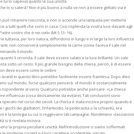
e lui lo sapeva) quanto la sua unicità.
on che lo si salerà? Non è più buono a nulla se non a essere gettato via e
non può rimanere nascosta, e non si accende una lampada per metterla
ce a tutti quelli che sono in casa. Così risplenda la vostra luce davanti agli
adre vostro che è nei cieli» (Mt 5:13–16).
e tuttavia, per loro natura, diffondono in lungo e in largo la loro influenza
rvanti; non conserverà semplicemente la carne (come faceva il sale nel
lluminando il mondo.
uanto li circonda. Il sale deve essere salato e la luce brillante. Un sale
osta sotto un cesto. Il più grande bisogno della chiesa, perciò, è di essere
 non deve essere come le ombre
a avanti in questo libro potrebbe facilmente essere fraintesa. Dopo dieci
nesimo sul mondo, forse qualcuno penserà: «Il mondo è sostanzialmente
n rispondente al vero). Qualcuno potrebbe anche pensare: «La chiesa
e influenza» (cosa decisamente da evitare). Tali conclusioni sono
a operato nel corso dei secoli. La chiesa è stata incisiva proprio quando è
iochi dei gladiatori, l’infanticidio, la pederastia o la schiavitù, era
oni e la teologia su cui si reggevano tali campagne. Nondimeno «lasciaron
tà si è rivelata incisiva.
io la propria peculiare unicità. Nell’introduzione ci siamo soffermati
le moderne società e il loro carattere occidentale, istruito,