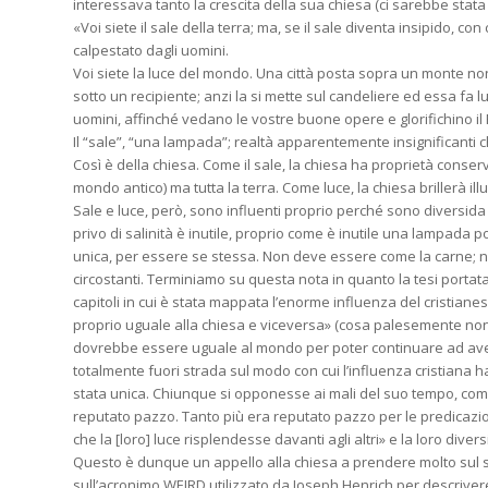
interessava tanto la crescita della sua chiesa (ci sarebbe stata 
«Voi siete il sale della terra; ma, se il sale diventa insipido, c
calpestato dagli uomini.
Voi siete la luce del mondo. Una città posta sopra un monte 
sotto un recipiente; anzi la si mette sul candeliere ed essa fa lu
uomini, affinché vedano le vostre buone opere e glorifichino il P
Il “sale”, “una lampada”; realtà apparentemente insignificanti ch
Così è della chiesa. Come il sale, la chiesa ha proprietà conse
mondo antico) ma tutta la terra. Come luce, la chiesa brillerà i
Sale e luce, però, sono influenti proprio perché sono diversida q
privo di salinità è inutile, proprio come è inutile una lampada p
unica, per essere se stessa. Non deve essere come la carne;
circostanti. Terminiamo su questa nota in quanto la tesi portat
capitoli in cui è stata mappata l’enorme influenza del cristia
proprio uguale alla chiesa e viceversa» (cosa palesemente no
dovrebbe essere uguale al mondo per poter continuare ad aver
totalmente fuori strada sul modo con cui l’influenza cristiana h
stata unica. Chiunque si opponesse ai mali del suo tempo, come i g
reputato pazzo. Tanto più era reputato pazzo per le predicazi
che la [loro] luce risplendesse davanti agli altri» e la loro diversi
Questo è dunque un appello alla chiesa a prendere molto sul ser
sull’acronimo WEIRD utilizzato da Joseph Henrich per descrivere 