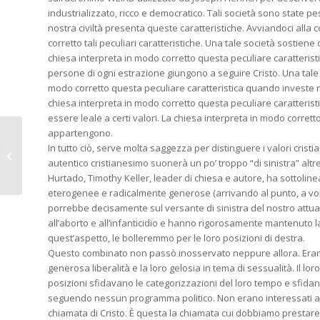
industrializzato, ricco e democratico. Tali società sono state p
nostra civiltà presenta queste caratteristiche. Avviandoci alla c
corretto tali peculiari caratteristiche. Una tale società sostiene
chiesa interpreta in modo corretto questa peculiare caratterist
persone di ogni estrazione giungono a seguire Cristo. Una tale
modo corretto questa peculiare caratteristica quando investe ne
chiesa interpreta in modo corretto questa peculiare caratterist
essere leale a certi valori. La chiesa interpreta in modo corrett
appartengono.
In tutto ciò, serve molta saggezza per distinguere i valori cristi
A quelli del “rigetto”
autentico cristianesimo suonerà un po’ troppo “di sinistra” altre
non andatevene! 2/3
Hurtado, Timothy Keller, leader di chiesa e autore, ha sottoli
eterogenee e radicalmente generose (arrivando al punto, a volte
porrebbe decisamente sul versante di sinistra del nostro attu
all’aborto e all’infanticidio e hanno rigorosamente mantenuto 
quest’aspetto, le bolleremmo per le loro posizioni di destra.
Questo combinato non passò inosservato neppure allora. Erano 
generosa liberalità e la loro gelosia in tema di sessualità. Il l
posizioni sfidavano le categorizzazioni del loro tempo e sfidan
seguendo nessun programma politico. Non erano interessati a es
chiamata di Cristo. È questa la chiamata cui dobbiamo prestare a