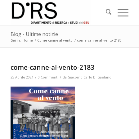
Blog - Ultime notizie
Sei in:
Home
/
Come canne al vento
/
come-canne-al-vento-2183
come-canne-al-vento-2183
/
/
25 Aprile 2021
0 Commenti
da
Giacomo Carlo Di Gaetano