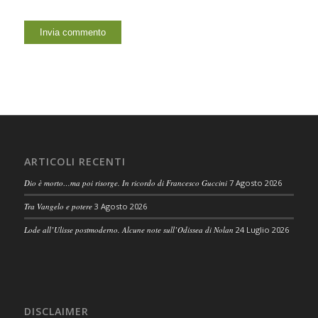
ARTICOLI RECENTI
Dio è morto…ma poi risorge. In ricordo di Francesco Guccini
7 Agosto 2026
Tra Vangelo e potere
3 Agosto 2026
Lode all’Ulisse postmoderno. Alcune note sull’Odissea di Nolan
24 Luglio 2026
DISCLAIMER