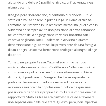
aiutando una delle più pacifiche “rivoluzioni” avvenute negli
ultime decenni.
Bisogna però ricordare che, al contrario di Mandela, Tutu è
stato ed è voluto essere in primo luogo un uomo di chiesa.
Formatosi nell’infanzia in un ambiente metodista (quello che in
Sudafrica ha sempre avuto una posizione di netta condanna
nei confronti della segregazione razziale), l’incontro con il
vescovo anglicano Tom Huddleston lo avvicinò a questa
denominazione e gli permise (lui proveniente da una famiglia
di umili origini) un’ottima formazione teologica al King’s College
di Londra.
Tornato nel proprio Paese, Tutu nel suo primo periodo
ministeriale, rimase piuttosto “indifferente” alla questioni più
squisitamente politiche e cercò, in una situazione di chiara
difficoltà, di predicare un Vangelo che fosse separato dai
problemi che iniziavano ad attraversare il Paese e che
avevano esautorato la popolazione di colore da qualsiasi
possibilità di decidere il proprio futuro. La sua concezione del
rapporto tra Stato e Chiesa era piuttosto laica ed a favore di
una separazione delle due sfere. Questo, però, non impediva