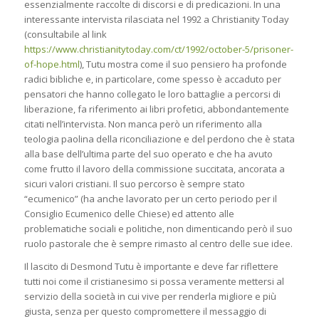
essenzialmente raccolte di discorsi e di predicazioni. In una
interessante intervista rilasciata nel 1992 a
Christianity Today
(consultabile al link
https://www.christianitytoday.com/ct/1992/october-5/prisoner-
of-hope.html
), Tutu mostra come il suo pensiero ha profonde
radici bibliche e, in particolare, come spesso è accaduto per
pensatori che hanno collegato le loro battaglie a percorsi di
liberazione, fa riferimento ai libri profetici, abbondantemente
citati nell’intervista. Non manca però un riferimento alla
teologia paolina della riconciliazione e del perdono che è stata
alla base dell’ultima parte del suo operato e che ha avuto
come frutto il lavoro della commissione succitata, ancorata a
sicuri valori cristiani. Il suo percorso è sempre stato
“ecumenico” (ha anche lavorato per un certo periodo per il
Consiglio Ecumenico delle Chiese) ed attento alle
problematiche sociali e politiche, non dimenticando però il suo
ruolo pastorale che è sempre rimasto al centro delle sue idee.
Il lascito di Desmond Tutu è importante e deve far riflettere
tutti noi come il cristianesimo si possa veramente mettersi al
servizio della società in cui vive per renderla migliore e più
giusta, senza per questo compromettere il messaggio di