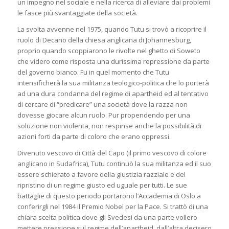
un impegno nel sociale e nella ricerca di alleviare dai problemi
le fasce più svantaggiate della società.
La svolta avvenne nel 1975, quando Tutu si trovò a ricoprire il
ruolo di Decano della chiesa anglicana di Johannesburg,
proprio quando scoppiarono le rivolte nel ghetto di Soweto
che videro come risposta una durissima repressione da parte
del governo bianco. Fu in quel momento che Tutu
intensificherà la sua militanza teologico-politica che lo porterà
ad una dura condanna del regime di apartheid ed al tentativo
di cercare di “predicare” una società dove la razza non
dovesse giocare alcun ruolo. Pur propendendo per una
soluzione non violenta, non respinse anche la possibilità di
azioni forti da parte di coloro che erano oppressi.
Divenuto vescovo di Città del Capo (il primo vescovo di colore
anglicano in Sudafrica), Tutu continuò la sua militanza ed il suo
essere schierato a favore della giustizia razziale e del
ripristino di un regime giusto ed uguale per tutti. Le sue
battaglie di questo periodo portarono l’Accademia di Oslo a
conferirgli nel 1984 il Premio Nobel per la Pace. Si trattò di una
chiara scelta politica dove gli Svedesi da una parte vollero
mettere pressione sul regime dell’apartheid, dall’altra decisero