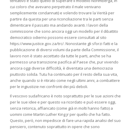
tentativo è stato quello di superare il modello Norimberga, in
cui coloro che avevano perpetrato il male venivano
semplicemente condannati) e volendo trovare la Verità per
partire da questa per una riconciliazione tra le parti senza
dimenticare il passato ma andando avanti. I lavori della
commissione che sono ancora oggi un modello per il dibattito
democratico odierno possono essere consultati al sito
https://www.justice.gov.za/trc/. Nonostante gli sforzi fatti e la
pubblicazione di diversi volumi da parte della Commissione, il
lavoro non è stato accettato da tutte le parti, anche se ha
permesso una transizione pacifica al Paese che, pur vivendo
ancora oggi diverse difficoltà, è diventata una democrazia
piuttosto solida. Tutu ha continuato per il resto della sua vita,
anche quando si è ritirato come negli ultimi anni, a combattere
per le ingiustizie nei confronti dei più deboli.
Il vescovo sudafricano è noto soprattutto per le sue azioni che
per le sue idee e per questo va ricordato e può essere oggi,
senza retorica, affiancato (come già in molti hanno fatto) a
uomini come Martin Luther King jr per quello che ha fatto.
Questo, però, non impedisce di fare una rapida analisi del suo
pensiero, contenuto soprattutto in opere che sono