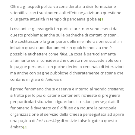
Oltre agli aspetti politici va considerata la disinformazione
scientifica con i suoi potenziali effetti negativi: una questione
di urgente attualità in tempo di pandemia globale
[1]
.
I cristiani -e gli evangelici in particolare- non sono esenti da
questo problema; anche sulle bacheche di contatti cristiani,
che costituiscono la gran parte delle mie interazioni sociali, mi
imbatto quasi quotidianamente in qualche notizia che è
possibile etichettare come
fake
. La cosa è particolarmente
allarmante se si considera che questo non succede solo con
le pagine personali con poche decine o centinaia di interazioni
ma anche con pagine pubbliche dichiaratamente cristiane che
contano migliaia di
followers
.
Il primo fenomeno che si osserva è interno al mondo cristiano;
si tratta per lo più di catene contenenti richieste di preghiera
per particolari situazioni riguardanti i cristiani perseguitati. Il
fenomeno è diventato così diffuso da indurre la principale
organizzazione al servizio della Chiesa perseguitata ad aprire
una pagina di
fact-checking
di notizie false legate a questo
àmbito
[2]
.