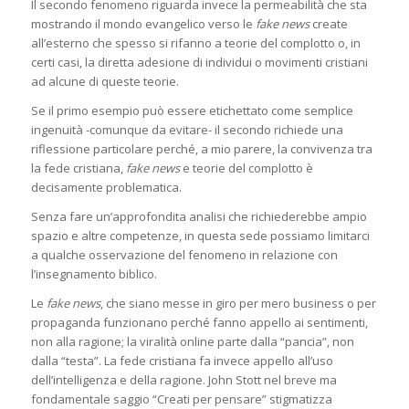
Il secondo fenomeno riguarda invece la permeabilità che sta
mostrando il mondo evangelico verso le
fake news
create
all’esterno che spesso si rifanno a teorie del complotto o, in
certi casi, la diretta adesione di individui o movimenti cristiani
ad alcune di queste teorie.
Se il primo esempio può essere etichettato come semplice
ingenuità -comunque da evitare- il secondo richiede una
riflessione particolare perché, a mio parere, la convivenza tra
la fede cristiana,
fake news
e teorie del complotto è
decisamente problematica.
Senza fare un’approfondita analisi che richiederebbe ampio
spazio e altre competenze, in questa sede possiamo limitarci
a qualche osservazione del fenomeno in relazione con
l’insegnamento biblico.
Le
fake news
, che siano messe in giro per mero business o per
propaganda funzionano perché fanno appello ai sentimenti,
non alla ragione; la viralità online parte dalla “pancia”, non
dalla “testa”. La fede cristiana fa invece appello all’uso
dell’intelligenza e della ragione. John Stott nel breve ma
fondamentale saggio “Creati per pensare” stigmatizza