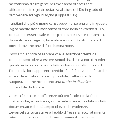
meccanismo disgregante perché sanno di poter fare
affidamento in ogni circostanza all’aiuto del Dio in grado di
provvedere ad ogni bisogno (Filippesi 4:19).
I cristiani che più o meno consapevolmente entrano in questa
logica manifestano mancanza di fede nella sovranità di Dio,
cessano di essere sale e luce per essere invece contaminati
da sentimenti negativi, facendosi a loro volta strumento di
ottenebrazione anziché di illuminazione.
Possiamo ancora osservare che le soluzioni offerte dal
complottismo, oltre a essere semplicistiche e a non richiedere
quindi particolari sforzi intellettuali hanno un altro punto di
forza nella loro apparente credibilità; ciò è dovuto al fatto che
smentirle è praticamente impossibile, trattandosi di
supposizioni che richiedono una
probatio diabolica
impossibile da fornire.
Questa è una delle differenze più profonde con la fede
cristiana che, al contrario, è una fede storica, fondata su fatti
documentati e che dà ampio rilievo alle evidenze.
L’evangelista Luca scrive a Teofilo di “essersi accuratamente
informato di ogni cosa dall’origine” prima di accingersi a