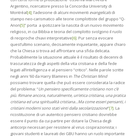
Argentino, ricercatore presso la Concordia University di
Montréal
[4]
; l’adesione di alcuni movimenti
evangelicals
di
stampo neo-carismatico alle teorie complottiste del gruppo “Q-
Anon
[5]
” porta a ipotizzare la nascita di un nuovo movimento
religioso, in cui Bibbia e teoria del complotto svolgono il ruolo
di reciproche chiavi interpretative
[6]
. Pur senza evocare
quest’ultimo scenario, decisamente inquietante, appare chiaro
che la Chiesa si trova ad affrontare una sfida delicata.
Probabilmente la situazione attuale è il risultato di decenni di
trascuratezza degli aspetti della vita cristiana e della fede
legati all’intelligenza e al pensiero “critico”. Nelle parole scritte
negli anni ’60 da Harry Blamires in
The Christian Mind
possiamo trovare quella che può essere considerata la radice
del problema: “
Un pensiero specificamente cristiano non c’è
più. Rimane ancora, naturalmente, un’etica cristiana, una pratica
cristiana ed una spiritualità cristiana…Ma come esseri pensanti, i
cristiani moderni sono stati vinti dalla secolarizzazione
”
[7]
. La
ricostituzione di un autentico pensiero cristiano dovrebbe
essere il punto da cui partire per dotare la Chiesa degli
anticorpi necessari per resistere al virus cospirazionista; i
giovani studenti e laureati dei GBU hanno un ruolo importante