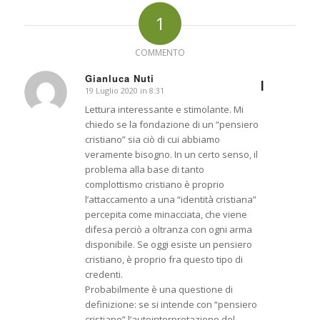
1
COMMENTO
Gianluca Nuti
I
19 Luglio 2020 in 8:31
dice:
Lettura interessante e stimolante. Mi
chiedo se la fondazione di un “pensiero
cristiano” sia ciò di cui abbiamo
veramente bisogno. In un certo senso, il
problema alla base di tanto
complottismo cristiano è proprio
l’attaccamento a una “identità cristiana”
percepita come minacciata, che viene
difesa perciò a oltranza con ogni arma
disponibile. Se oggi esiste un pensiero
cristiano, è proprio fra questo tipo di
credenti.
Probabilmente è una questione di
definizione: se si intende con “pensiero
cristiano” l’autointerpretazione del