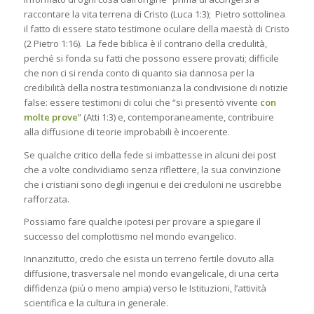
raccontare la vita terrena di Cristo (Luca 1:3); Pietro sottolinea
il fatto di essere stato testimone oculare della maestà di Cristo
(2 Pietro 1:16). La fede biblica è il contrario della credulità,
perché si fonda su fatti che possono essere provati; difficile
che non ci si renda conto di quanto sia dannosa per la
credibilità della nostra testimonianza la condivisione di notizie
false: essere testimoni di colui che “si presentò vivente
con
molte prove
” (Atti 1:3) e, contemporaneamente, contribuire
alla diffusione di teorie improbabili è incoerente.
Se qualche critico della fede si imbattesse in alcuni dei post
che a volte condividiamo senza riflettere, la sua convinzione
che i cristiani sono degli ingenui e dei creduloni ne uscirebbe
rafforzata.
Possiamo fare qualche ipotesi per provare a spiegare il
successo del complottismo nel mondo evangelico.
Innanzitutto, credo che esista un terreno fertile dovuto alla
diffusione, trasversale nel mondo evangelicale, di una certa
diffidenza (più o meno ampia) verso le Istituzioni, l’attività
scientifica e la cultura in generale.