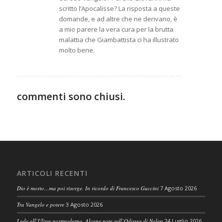
scritto l’Apocalisse? La risposta a queste
domande, e ad altre che ne derivano, è
a mio parere la vera cura per la brutta
malattia che Giambattista ci ha illustrato
molto bene.
commenti sono chiusi.
ARTICOLI RECENTI
Dio è morto…ma poi risorge. In ricordo di Francesco Guccini
7 Agosto 2026
Tra Vangelo e potere
3 Agosto 2026
Lode all’Ulisse postmoderno. Alcune note sull’Odissea di Nolan
24 Luglio 2026