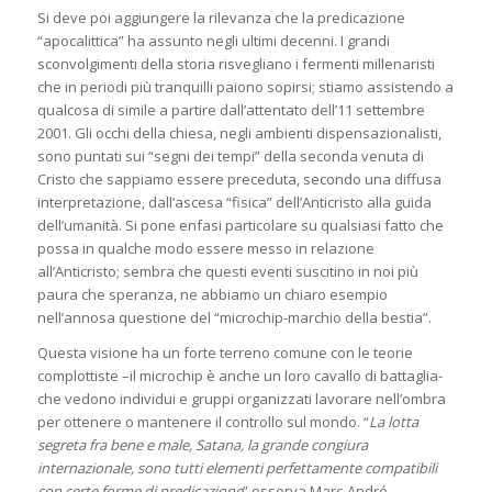
Si deve poi aggiungere la rilevanza che la predicazione
“apocalittica” ha assunto negli ultimi decenni. I grandi
sconvolgimenti della storia risvegliano i fermenti millenaristi
che in periodi più tranquilli paiono sopirsi; stiamo assistendo a
qualcosa di simile a partire dall’attentato dell’11 settembre
2001. Gli occhi della chiesa, negli ambienti dispensazionalisti,
sono puntati sui “segni dei tempi” della seconda venuta di
Cristo che sappiamo essere preceduta, secondo una diffusa
interpretazione, dall’ascesa “fisica” dell’Anticristo alla guida
dell’umanità. Si pone enfasi particolare su qualsiasi fatto che
possa in qualche modo essere messo in relazione
all’Anticristo; sembra che questi eventi suscitino in noi più
paura che speranza, ne abbiamo un chiaro esempio
nell’annosa questione del “microchip-marchio della bestia”.
Questa visione ha un forte terreno comune con le teorie
complottiste –il microchip è anche un loro cavallo di battaglia-
che vedono individui e gruppi organizzati lavorare nell’ombra
per ottenere o mantenere il controllo sul mondo. “
La lotta
segreta fra bene e male, Satana, la grande congiura
internazionale, sono tutti elementi perfettamente compatibili
con certe forme di predicazione
” osserva Marc-André