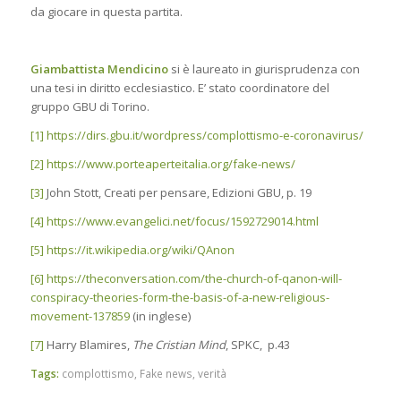
da giocare in questa partita.
Giambattista Mendicino
si è laureato in giurisprudenza con
una tesi in diritto ecclesiastico. E’ stato coordinatore del
gruppo GBU di Torino.
[1]
https://dirs.gbu.it/wordpress/complottismo-e-coronavirus/
[2]
https://www.porteaperteitalia.org/fake-news/
[3]
John Stott, Creati per pensare, Edizioni GBU, p. 19
[4]
https://www.evangelici.net/focus/1592729014.html
[5]
https://it.wikipedia.org/wiki/QAnon
[6]
https://theconversation.com/the-church-of-qanon-will-
conspiracy-theories-form-the-basis-of-a-new-religious-
movement-137859
(in inglese)
[7]
Harry Blamires,
The Cristian Mind
, SPKC, p.43
Tags:
complottismo
,
Fake news
,
verità