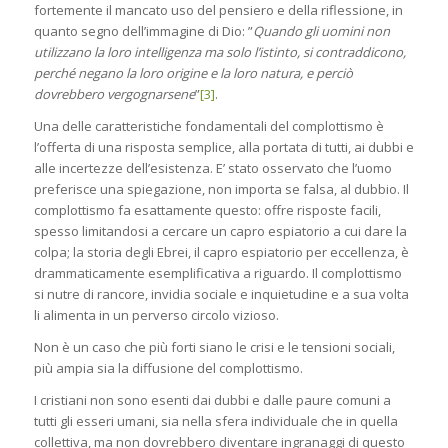
fortemente il mancato uso del pensiero e della riflessione, in
quanto segno dell’immagine di Dio: ”
Quando gli uomini non
utilizzano la loro intelligenza ma solo l’istinto, si contraddicono,
perché negano la loro origine e la loro natura, e perciò
dovrebbero vergognarsene
”
[3]
.
Una delle caratteristiche fondamentali del complottismo è
l’offerta di una risposta semplice, alla portata di tutti, ai dubbi e
alle incertezze dell’esistenza. E’ stato osservato che l’uomo
preferisce una spiegazione, non importa se falsa, al dubbio. Il
complottismo fa esattamente questo: offre risposte facili,
spesso limitandosi a cercare un capro espiatorio a cui dare la
colpa; la storia degli Ebrei, il capro espiatorio per eccellenza, è
drammaticamente esemplificativa a riguardo. Il complottismo
si nutre di rancore, invidia sociale e inquietudine e a sua volta
li alimenta in un perverso circolo vizioso.
Non è un caso che più forti siano le crisi e le tensioni sociali,
più ampia sia la diffusione del complottismo.
I cristiani non sono esenti dai dubbi e dalle paure comuni a
tutti gli esseri umani, sia nella sfera individuale che in quella
collettiva, ma non dovrebbero diventare ingranaggi di questo