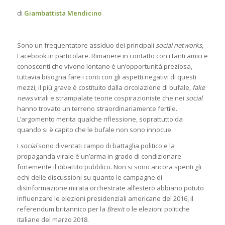
di
Giambattista Mendicino
Sono un frequentatore assiduo dei principali
social networks
,
Facebook in particolare. Rimanere in contatto con i tanti amici e
conoscenti che vivono lontano è un’opportunità preziosa,
tuttavia bisogna fare i conti con gli aspetti negativi di questi
mezzi; il più grave è costituito dalla circolazione di bufale,
fake
news
virali e strampalate teorie cospirazioniste che nei
social
hanno trovato un terreno straordinariamente fertile.
L’argomento merita qualche riflessione, soprattutto da
quando si è capito che le bufale non sono innocue.
I
social
sono diventati campo di battaglia politico e la
propaganda virale è un’arma in grado di condizionare
fortemente il dibattito pubblico. Non si sono ancora spenti gli
echi delle discussioni su quanto le campagne di
disinformazione mirata orchestrate all’estero abbiano potuto
influenzare le elezioni presidenziali americane del 2016, il
referendum britannico per la
Brexit
o le elezioni politiche
italiane del marzo 2018.